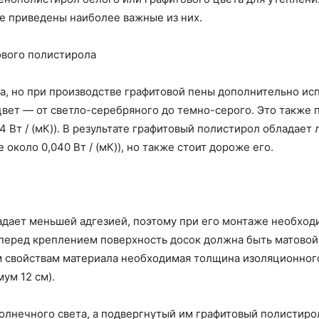
е приведены наиболее важные из них.
ового полистирола
ла, но при производстве графитовой пены дополнительно и
цвет — от светло-серебряного до темно-серого. Это также
4 Вт / (мК)). В результате графитовый полистирол обладае
около 0,040 Вт / (мК)), но также стоит дороже его.
дает меньшей адгезией, поэтому при его монтаже необход
, перед креплением поверхность досок должна быть матово
свойствам материала необходимая толщина изоляционного с
ум 12 см).
лнечного света, а подвергнутый им графитовый полистирол