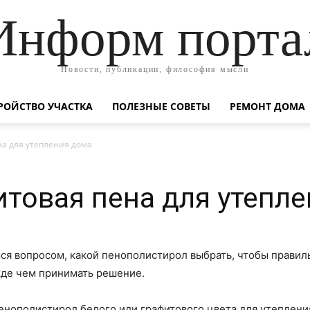
Информ порта
Новости, публикации, философия мысли
РОЙСТВО УЧАСТКА
ПОЛЕЗНЫЕ СОВЕТЫ
РЕМОНТ ДОМА
на для утепления дома
итовая пена для утепл
ся вопросом, какой пенополистирол выбрать, чтобы правиль
жде чем принимать решение.
енополистирол белого или графитового цвета для утеплени