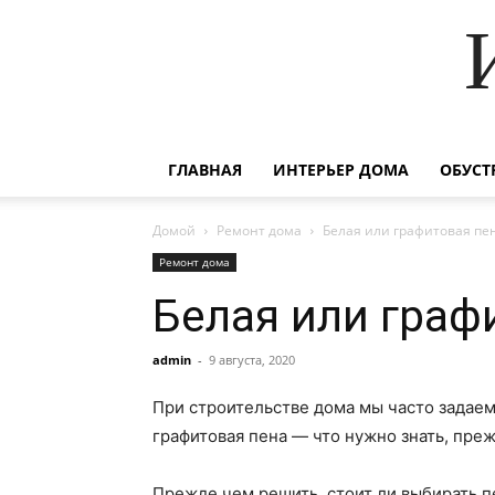
ГЛАВНАЯ
ИНТЕРЬЕР ДОМА
ОБУСТ
Домой
Ремонт дома
Белая или графитовая пе
Ремонт дома
Белая или граф
admin
-
9 августа, 2020
При строительстве дома мы часто задаем
графитовая пена — что нужно знать, пре
Прежде чем решить, стоит ли выбирать п