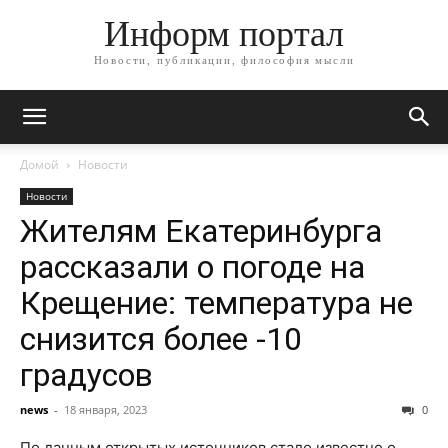
Информ портал
Новости, публикации, философия мысли
Домой
Новости
Новости
Жителям Екатеринбурга
рассказали о погоде на
Крещение: температура не
снизится более -10
градусов
news
-
18 января, 2023
0
По данным открытых источников стало известно о