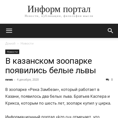
Информ портал
Новости, публикации, философия мысли
Домой
Новости
Новости
В казанском зоопарке
появились белые львы
news
-
4 декабря, 2020
0
В зоопарке «Река Замбези», который работает в
Казани, появилось два белых льва. Братьев Каспера и
Крикса, которым по шесть лет, зоопарк купил у цирка.
Информационный портал «kzn.ru» отмечает, что