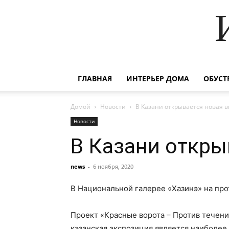
ГЛАВНАЯ
ИНТЕРЬЕР ДОМА
ОБУСТ
Домой
Новости
В Казани открывается новая 
Новости
В Казани откры
news
-
6 ноября, 2020
В Национальной галерее «Хазинэ» на про
Проект «Красные ворота – Против течени
казанская экспозиция является наиболее