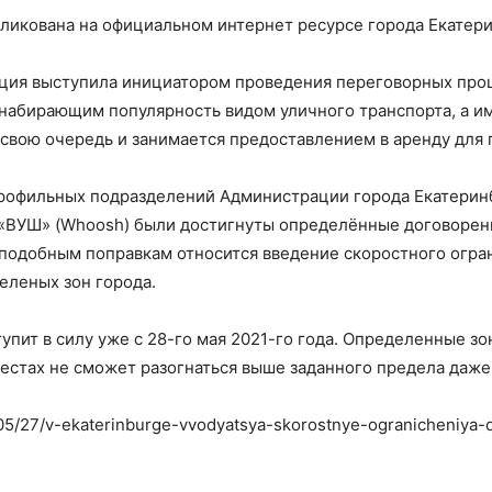
икована на официальном интернет ресурсе города Екатери
ация выступила инициатором проведения переговорных про
набирающим популярность видом уличного транспорта, а им
 свою очередь и занимается предоставлением в аренду для 
и рофильных подразделений Администрации города Екатерин
«ВУШ» (Whoosh) были достигнуты определённые договоренн
 подобным поправкам относится введение скоростного огра
еленых зон города.
тупит в силу уже с 28-го мая 2021-го года. Определенные з
местах не сможет разогнаться выше заданного предела даже
1/05/27/v-ekaterinburge-vvodyatsya-skorostnye-ogranicheniya-