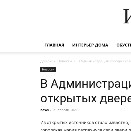
ГЛАВНАЯ
ИНТЕРЬЕР ДОМА
ОБУСТ
Домой
Новости
В Администрации города Екат
Новости
В Администраци
открытых двер
news
-
21 апреля, 2021
Из открытых источников стало известно, 
городская мэрия распахнула свои двери 