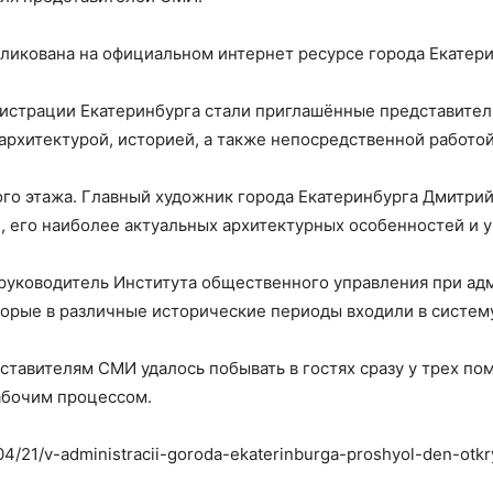
икована на официальном интернет ресурсе города Екатери
истрации Екатеринбурга стали приглашённые представите
 архитектурой, историей, а также непосредственной работо
ого этажа. Главный художник города Екатеринбурга Дмитрий
, его наиболее актуальных архитектурных особенностей и 
уководитель Института общественного управления при адм
оторые в различные исторические периоды входили в систем
ставителям СМИ удалось побывать в гостях сразу у трех п
абочим процессом.
/04/21/v-administracii-goroda-ekaterinburga-proshyol-den-otkr