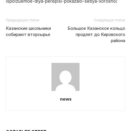
ispolzuemoe-dlya-perepisi-pokazalo-sebya-xorosho/
Предыдущая статья
Следующая статья
Казанские школьники
Большое Казанское кольцо
собирают вторсырье
продлят до Кировского
района
news