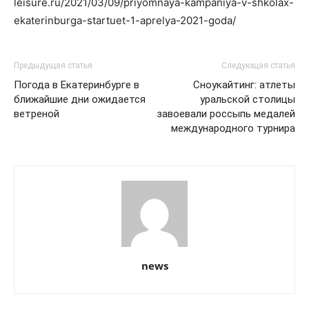
leisure.ru/2021/03/09/priyomnaya-kampaniya-v-shkolax-
ekaterinburga-startuet-1-aprelya-2021-goda/
Предыдущая статья
Следующая статья
Погода в Екатеринбурге в
Сноукайтинг: атлеты
ближайшие дни ожидается
уральской столицы
ветреной
завоевали россыпь медалей
международного турнира
news