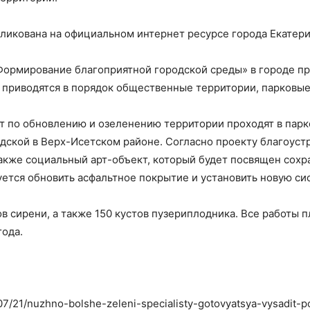
икована на официальном интернет ресурсе города Екатери
Формирование благоприятной городской среды» в городе пр
 приводятся в порядок общественные территории, парковые 
ят по обновлению и озеленению территории проходят в пар
ской в Верх-Исетском районе. Согласно проекту благоустр
также социальный арт-объект, который будет посвящен сохр
ется обновить асфальтное покрытие и установить новую си
в сирени, а также 150 кустов пузериплодника. Все работы 
года.
/07/21/nuzhno-bolshe-zeleni-specialisty-gotovyatsya-vysadit-p