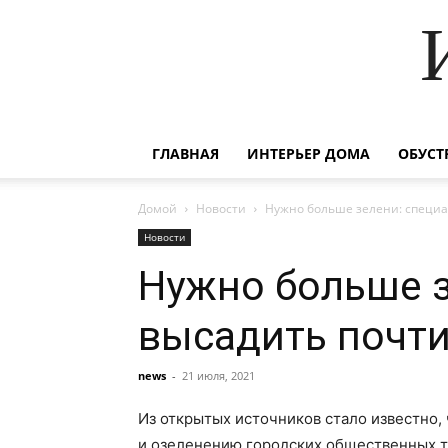
ГЛАВНАЯ
ИНТЕРЬЕР ДОМА
ОБУСТ
Домой
Новости
Нужно больше зелени: специа
Новости
Нужно больше з
высадить почти
news
-
21 июля, 2021
Из открытых источников стало известно,
и озеленению городских общественных т