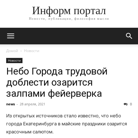
Информ портал
Новости, публикации, философия мысли
Домой
Новости
Новости
Небо Города трудовой
доблести озарится
залпами фейерверка
news
-
28 апреля, 2021
0
Из открытых источников стало известно, что небо
города Екатеринбурга в майские праздники озарится
красочным салютом.