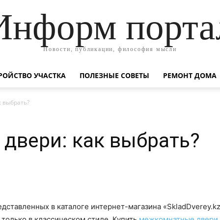
Информ порта
Новости, публикации, философия мысли
РОЙСТВО УЧАСТКА
ПОЛЕЗНЫЕ СОВЕТЫ
РЕМОНТ ДОМА
 выбрать?
двери: как выбрать?
ставленных в каталоге интернет-магазина «SkladDverey.kz
 только в классическом стиле. Купить
межкомнатные двери