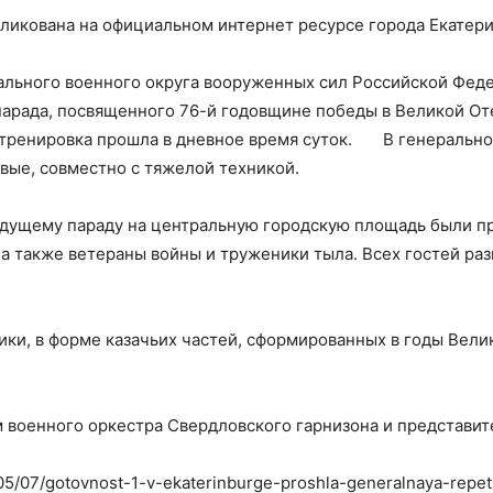
икована на официальном интернет ресурсе города Екатери
льного военного округа вооруженных сил Российской Феде
арада, посвященного 76-й годовщине победы в Великой Оте
, тренировка прошла в дневное время суток. В генерально
овые, совместно с тяжелой техникой.
рядущему параду на центральную городскую площадь были 
а также ветераны войны и труженики тыла. Всех гостей ра
ики, в форме казачьих частей, сформированных в годы Вел
военного оркестра Свердловского гарнизона и представите
1/05/07/gotovnost-1-v-ekaterinburge-proshla-generalnaya-repe