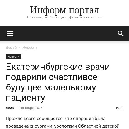
Информ портал
Новости, публикации, философия мысли
Домой
Новости
Новости
Екатеринбургские врачи
подарили счастливое
будущее маленькому
пациенту
news
-
4 октября, 2023
0
Прежде всего сообщается, что операция была
проведена хирургами-урологами Областной детской