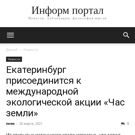
Информ портал
Новости, публикации, философия мысли
Домой
Новости
Новости
Екатеринбург
присоединится к
международной
экологической акции «Час
земли»
news
-
26 марта, 2021
0
Из открытых источников стало известно, что город