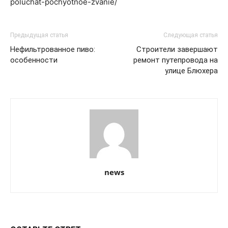
poluchat-pochyotnoe-zvanie/
Предыдущая статья
Следующая статья
Нефильтрованное пиво:
Строители завершают
особенности
ремонт путепровода на
улице Блюхера
news