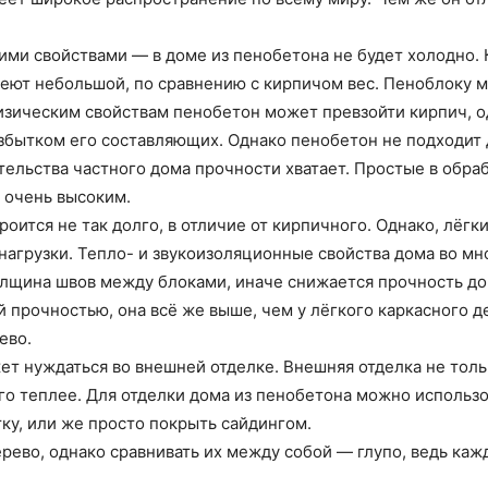
ми свойствами — в доме из пенобетона не будет холодно. 
имеют небольшой, по сравнению с кирпичом вес. Пеноблоку 
физическим свойствам пенобетон может превзойти кирпич, о
избытком его составляющих. Однако пенобетон не подходит
ительства частного дома прочности хватает. Простые в обр
 очень высоким.
роится не так долго, в отличие от кирпичного. Однако, лёг
агрузки. Тепло- и звукоизоляционные свойства дома во мно
лщина швов между блоками, иначе снижается прочность дом
й прочностью, она всё же выше, чем у лёгкого каркасного д
ево.
ет нуждаться во внешней отделке. Внешняя отделка не тол
его теплее. Для отделки дома из пенобетона можно использ
ку, или же просто покрыть сайдингом.
рево, однако сравнивать их между собой — глупо, ведь ка