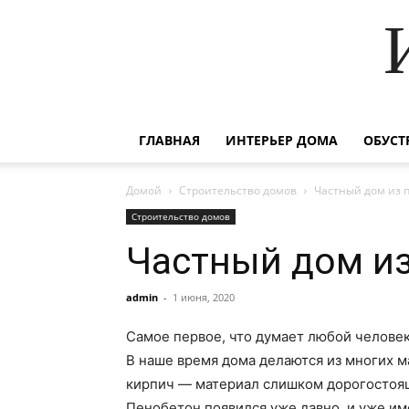
ГЛАВНАЯ
ИНТЕРЬЕР ДОМА
ОБУСТ
Домой
Строительство домов
Частный дом из 
Строительство домов
Частный дом из
admin
-
1 июня, 2020
Самое первое, что думает любой человек,
В наше время дома делаются из многих м
кирпич — материал слишком дорогостоящ
Пенобетон появился уже давно, и уже им