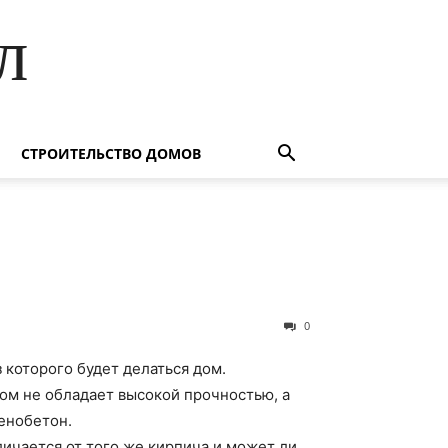
л
СТРОИТЕЛЬСТВО ДОМОВ
0
 которого будет делаться дом.
дом не обладает высокой прочностью, а
енобетон.
ичается от того же кирпича и может ли