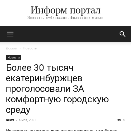
Информ портал
Новости, публикации, философия мысли
Домой
Новости
Новости
Более 30 тысяч
екатеринбуржцев
проголосовали ЗА
комфортную городскую
среду
news
-
4 мая, 2021
0
Из открытых источников стало известно, что более